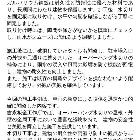
ガルバリウム鋼鈑は耐久性と防錆性に優れた材料であ
り、長期間にわたり建物を保護します。加工後、水切り
を固定板に取り付け、水平や勾配を確認しながら丁寧に
固定しました。
取り付け時には、隙間や傾きがないかを慎重にチェック
し、雨水がスムーズに流れるよう調整しました。
施工後には、破損していたタイルも補修し、駐車場入口
の外観を元通りに整えました。オーバーハング水切りの
補修により、雨水の浸入や風雨の影響を防ぐ機能が回復
し、建物の耐久性も向上しました。
また、施工は既存の構造やデザインを損なわないよう配
慮しており、外観の美観も確保しています。
今回の施工事例は、車両の衝突による損傷を迅速かつ的
確に補修した内容です。
吉永板金工作所では、オーバーハング水切りや屋根・外
壁の金属工事において豊富な経験を持ち、建物の安全性
と美観を両立した施工を提供しています。
水切り工事は、建物の耐久性や雨漏り防止の観点から非