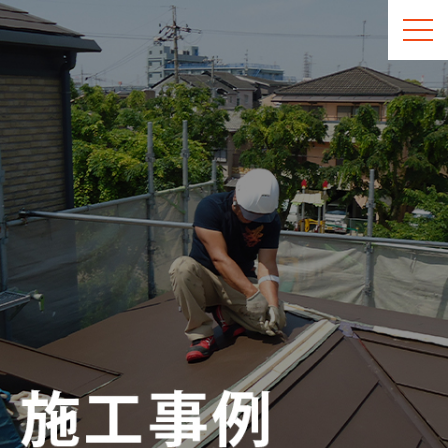
t
o
g
g
l
e
n
a
v
i
g
a
t
i
o
n